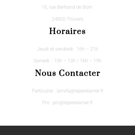
16, rue Bertrand de Born
24800 Thiviers
Horaires
Jeudi et vendredi : 16h – 21h
Samedi : 10h – 13h / 16h – 19h
Nous Contacter
Particulier : lamifa@leperelamer.fr
Pro : pro@leperelamer.fr