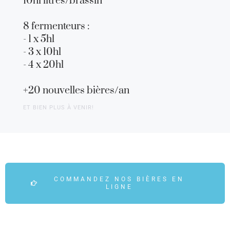
10hl litres/brassin
8 fermenteurs :
- 1 x 5hl
- 3 x 10hl
- 4 x 20hl
+20 nouvelles bières/an
ET BIEN PLUS À VENIR!
COMMANDEZ NOS BIÈRES EN
LIGNE