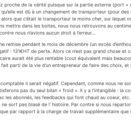
 proche de la vérité puisque sur la partie externe (port +
qu’elle est dû à un changement de transporteur (pour des rai
alors que c’était le transporteur le moins cher, sur lequel 
lions mettre dans les boites, nous nous retrouvons au cent
contre nous n’avions aucun droit à l’erreur…
une remise pendant le mois de décembre (un excès d’enthou
gatif : 131€HT de perte. Alors ce n’est pas grand chose et c
ire aurait été plus rentable (cout équivalent mais beaucou
 fait parti de la vie d’un entrepreneur de faire des choix, e
t comptable il serait négatif. Cependant, comme nous ne s
erons pas du seul bilan « froid ». Il y a l’intangible : la
c les abonnés, les feedbacks qui font chaud au coeur, etc
on ne sort pas blasé de l’ histoire. Par contre si nous rep
 que par rapport à la charge de travail supplémentaire que