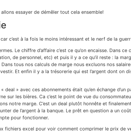
us allons essayer de démêler tout cela ensemble!
ie
car c’est à la fois le moins intéressant et le nerf de la gu
rmes. Le chiffre d’affaire c’est ce qu’on encaisse. Dans ce ch
ion, de personnel, etc) et puis il y a ce qu’il reste : la mar
 Dans tous nos calculs de marge nous excluons nos salaires
estir. Et enfin il y a la trésorerie qui est l’argent dont on 
« deal » avec ces abonnements était qu’en échange d’un pai
urne sur les bières. Ca c’est le point de vue du consommate
ons notre marge. C’est un deal plutôt honnête et finaleme
unter de l’argent à la banque. Le prêt en question a un coû
ompte pour fonctionner.
aux fichiers excel pour voir comment comprimer le prix de v