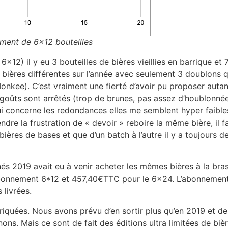
ement de 6×12 bouteilles
12) il y eu 3 bouteilles de bières vieillies en barrique et 7
 bières différentes sur l’année avec seulement 3 doublons 
 Monkee). C’est vraiment une fierté d’avoir pu proposer aut
 goûts sont arrêtés (trop de brunes, pas assez d’houblonnée
i concerne les redondances elles me semblent hyper faible
dre la frustration de « devoir » reboire la même bière, il f
ières de bases et que d’un batch à l’autre il y a toujours 
nés 2019 avait eu à venir acheter les mêmes bières à la brass
onnement 6*12 et 457,40€TTC pour le 6×24. L’abonnement l
livrées.
iquées. Nous avons prévu d’en sortir plus qu’en 2019 et de 
nons. Mais ce sont de fait des éditions ultra limitées de bi