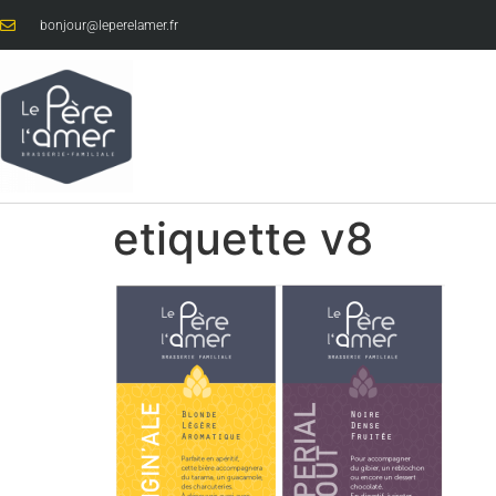
bonjour@leperelamer.fr
etiquette v8